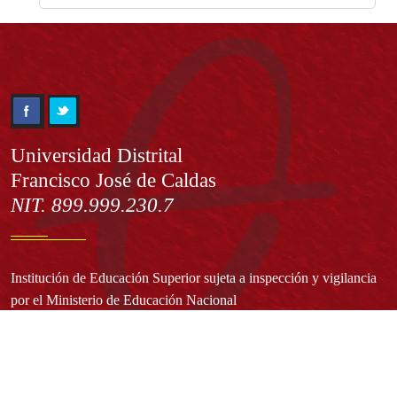
Información
Universidad Distrital
Francisco José de Caldas
NIT. 899.999.230.7
Institución de Educación Superior sujeta a inspección y vigilancia
por el Ministerio de Educación Nacional
Acuerdo de creación N° 10 de 1948 del Concejo de Bogotá
Acreditación Institucional de Alta Calidad - Resolución N° 023653
del 10 de diciembre del 2021