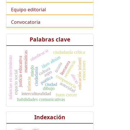
Equipo editorial
Convocatoria
Palabras clave
obediencia
ciudadanía crítica
matemáticas
libro albúm
infancias en movimiento
justicia educativa
educación infantil
resistencia
literatura
emociones
ticuna
miedo
cultura
ciudadanía
aspo
espacio social
afecto
competencia
poética
infancia
autoridad
ciudad
dibujo
interculturalidad
buen crecer
habilidades comunicativas
Indexación