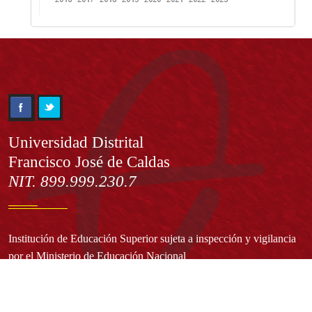
Información
Universidad Distrital
Francisco José de Caldas
NIT. 899.999.230.7
Institución de Educación Superior sujeta a inspección y vigilancia
por el Ministerio de Educación Nacional
Acuerdo de creación N° 10 de 1948 del Concejo de Bogotá
Acreditación Institucional de Alta Calidad - Resolución N° 023653