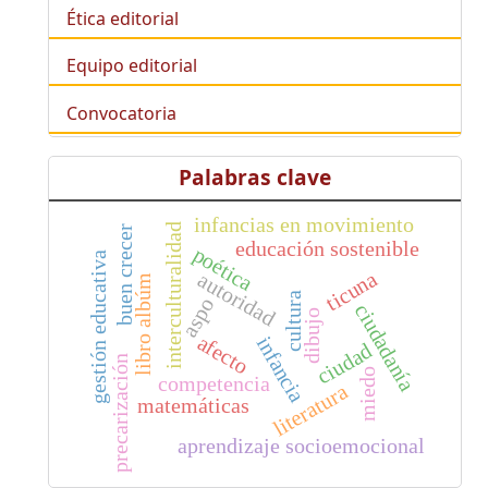
Ética editorial
Equipo editorial
Convocatoria
Palabras clave
infancias en movimiento
interculturalidad
buen crecer
educación sostenible
poética
gestión educativa
ticuna
autoridad
libro albúm
cultura
aspo
ciudadanía
dibujo
afecto
infancia
ciudad
precarización
miedo
competencia
literatura
matemáticas
aprendizaje socioemocional