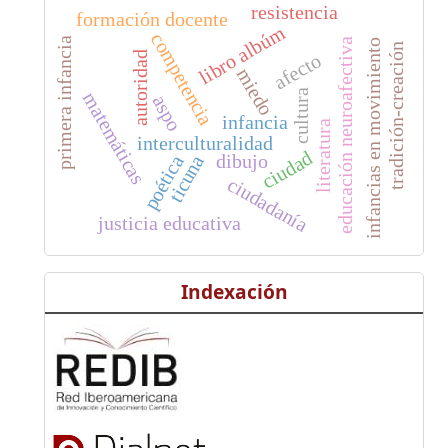
resistencia
formación docente
libro albúm
competencia
primera infancia
educación neuroafectiva
infancias en movimiento
tradición-creación
autoridad
afecto
miedo
cultura
matemáticas
aspo
infancia
literatura
interculturalidad
ciudad
dibujo
poética
ticuna
ciudadanía
justicia educativa
Indexación