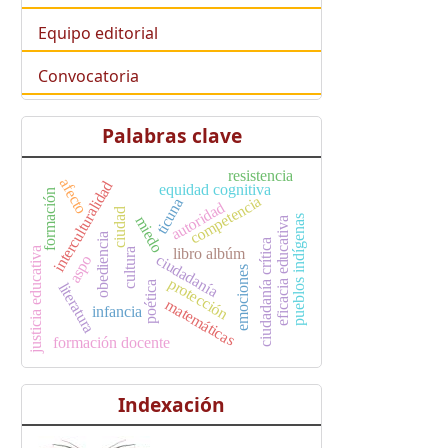
Equipo editorial
Convocatoria
Palabras clave
resistencia
afecto
interculturalidad
equidad cognitiva
formación
competencia
ticuna
autoridad
ciudad
miedo
pueblos indígenas
eficacia educativa
obediencia
ciudadanía crítica
libro albúm
justicia educativa
cultura
ciudadanía
aspo
emociones
protección
poética
literatura
matemáticas
infancia
formación docente
Indexación