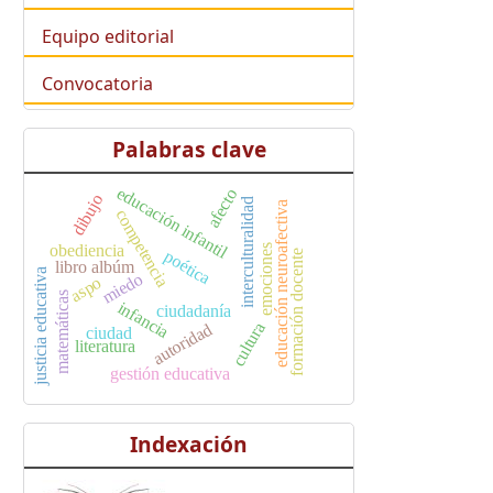
Equipo editorial
Convocatoria
Palabras clave
educación infantil
afecto
dibujo
interculturalidad
educación neuroafectiva
competencia
obediencia
emociones
poética
formación docente
libro albúm
justicia educativa
miedo
aspo
matemáticas
infancia
ciudadanía
cultura
autoridad
ciudad
literatura
gestión educativa
Indexación