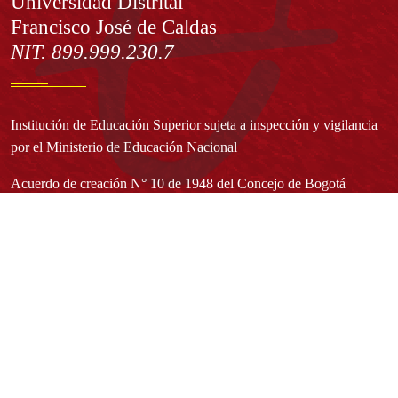
Información
Universidad Distrital
Francisco José de Caldas
NIT. 899.999.230.7
Institución de Educación Superior sujeta a inspección y vigilancia
por el Ministerio de Educación Nacional
Acuerdo de creación N° 10 de 1948 del Concejo de Bogotá
Acreditación Institucional de Alta Calidad - Resolución N° 023653
del 10 de diciembre del 2021
Redes sociales