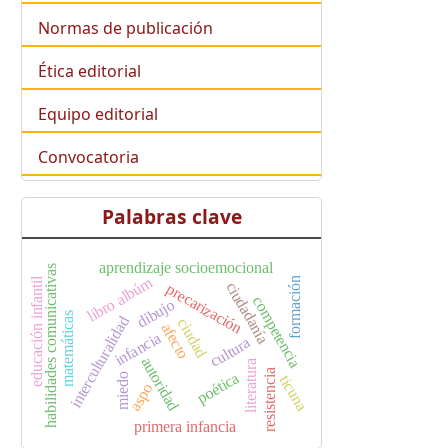
Normas de publicación
Ética editorial
Equipo editorial
Convocatoria
Palabras clave
aprendizaje socioemocional
habilidades comunicativas
libro albúm
educación infantil
formación
ciudadanía
precarización
competencia
dibujo
matemáticas
interculturalidad
ciudad
afecto
infancia
cultura
autoridad
literatura
resistencia
poética
miedo
ticuna
aspo
primera infancia