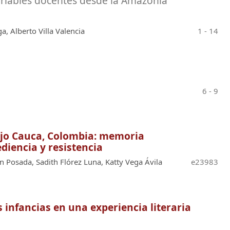
ariables docentes desde la Amazonía
a, Alberto Villa Valencia
1 - 14
6 - 9
ajo Cauca, Colombia: memoria
diencia y resistencia
n Posada, Sadith Flórez Luna, Katty Vega Ávila
e23983
 infancias en una experiencia literaria