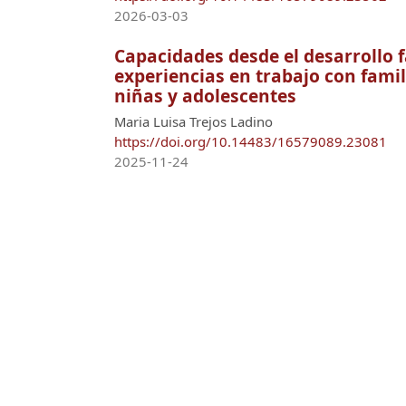
2026-03-03
Capacidades desde el desarrollo f
experiencias en trabajo con famil
niñas y adolescentes
Maria Luisa Trejos Ladino
https://doi.org/10.14483/16579089.23081
2025-11-24
Información
Universidad Distrital
Francisco José de Caldas