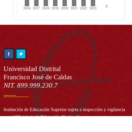
Información
Universidad Distrital
Francisco José de Caldas
NIT. 899.999.230.7
Institución de Educación Superior sujeta a inspección y vigilancia
por el Ministerio de Educación Nacional
Acuerdo de creación N° 10 de 1948 del Concejo de Bogotá