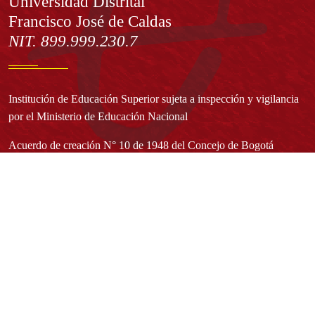
Información
Universidad Distrital
Francisco José de Caldas
NIT. 899.999.230.7
Institución de Educación Superior sujeta a inspección y vigilancia
por el Ministerio de Educación Nacional
Acuerdo de creación N° 10 de 1948 del Concejo de Bogotá
Acreditación Institucional de Alta Calidad - Resolución N° 023653
del 10 de diciembre del 2021
Redes sociales