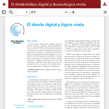
El dise&ntilde;o digital y l&oacute;gica mixta