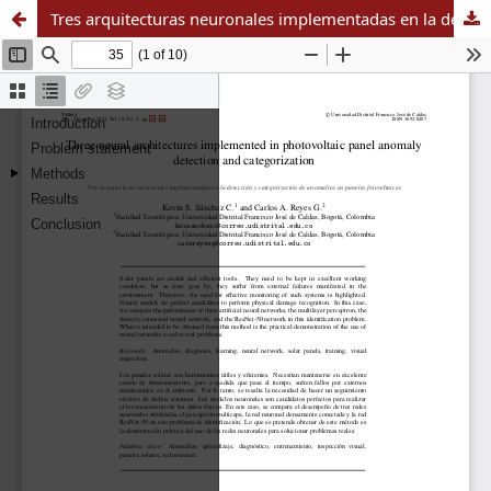
Tres arquitecturas neuronales implementadas en la detección y categorización de anomalías en paneles fotovoltaicos