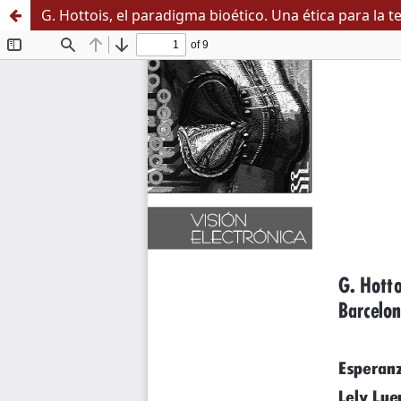
G. Hottois, el paradigma bioético. Una ética para la 