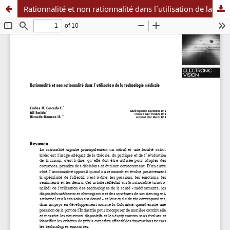
Rationnalité et non rationnalité dans l´utilisation de la technologie médicale