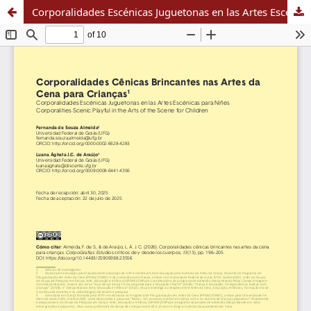
Corporalidades Escénicas Juguetonas en las Artes Escénicas para Niñes