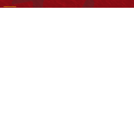
Institución de Educación Superior sujeta a inspección y vigilancia
por el Ministerio de Educación Nacional
Acuerdo de creación N° 10 de 1948 del Concejo de Bogotá
Acreditación Institucional de Alta Calidad - Resolución N° 023653
del 10 de diciembre del 2021
Redes sociales
Normatividad general