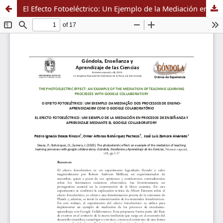
El Efecto Fotoeléctrico: Un Ejemplo de la Mediación en Procesos de Enseñanza y Aprendizaje Mediante el Google Collaboratory