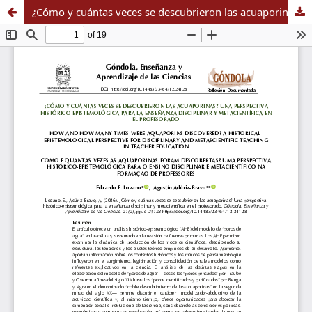
¿Cómo y cuántas veces se descubrieron las acuaporinas? Una perspectiva histórico-epistemológica para la enseñanza disciplinar y metacientífica en el profesorado