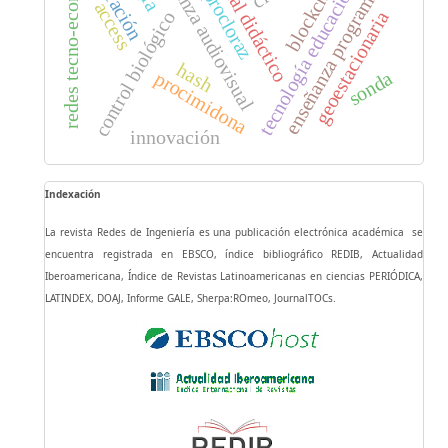
redes tecno-económicas
enseñanza audiovisual
material didáctico
tecnología educacional
blockchain
enseñanza programada
procloraz
access
geoestacionaria
control biológico
hash
procimidona
sonda
innovación
Indexación
La revista Redes de Ingeniería es una publicación electrónica académica se
encuentra registrada en EBSCO, índice bibliográfico REDIB, Actualidad
Iberoamericana, Índice de Revistas Latinoamericanas en ciencias PERIÓDICA,
LATINDEX, DOAJ, Informe GALE, Sherpa:ROmeo, JournalTOCs.