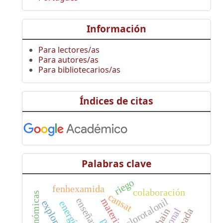
Información
Para lectores/as
Para autores/as
Para bibliotecarios/as
Índices de citas
Palabras clave
riego
fenhexamida
colaboración
cansat
clorotalonil
exploración
energía