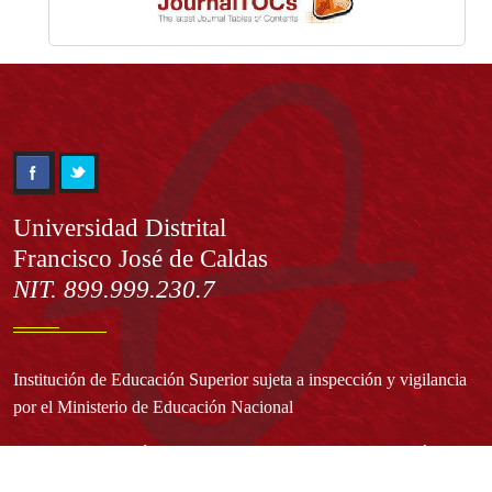
Información
Universidad Distrital
Francisco José de Caldas
NIT. 899.999.230.7
Institución de Educación Superior sujeta a inspección y vigilancia
por el Ministerio de Educación Nacional
Acuerdo de creación N° 10 de 1948 del Concejo de Bogotá
Acreditación Institucional de Alta Calidad - Resolución N° 023653