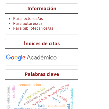
Información
Para lectores/as
Para autores/as
Para bibliotecarios/as
Índices de citas
Palabras clave
material de autoaprendizaje
contaminación
enseñanza programada
tecnología educacional
picosatélite
access
sustentabilidad
procimidona
geoestacionaria
energía
cansat
hash
clorotalonil
enseñanza audiovisual