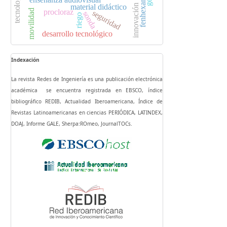
fenhexamida
innovación
material didáctico
movilidad
procloraz
seguridad
sonda
riego
desarrollo tecnológico
Indexación
La revista Redes de Ingeniería es una publicación electrónica
académica se encuentra registrada en EBSCO, índice
bibliográfico REDIB, Actualidad Iberoamericana, Índice de
Revistas Latinoamericanas en ciencias PERIÓDICA, LATINDEX,
DOAJ, Informe GALE, Sherpa:ROmeo, JournalTOCs.