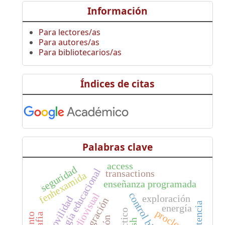
Información
Para lectores/as
Para autores/as
Para bibliotecarios/as
Índices de citas
Palabras clave
access
seguridad
tecnología educacional
transactions
fenhexamida
enseñanza programada
control biológico
exploración
movilidad
integración
energía
procloraz