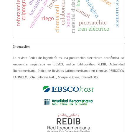
enseñanza audiovisual
sismorresistencia
material didáctico
criptografia
reforzamiento
colaboración
hash
clorotalonil
cansat
sonda
riego
picosatélite
tren eléctrico
Indexación
La revista Redes de Ingeniería es una publicación electrónica académica se
encuentra registrada en EBSCO, índice bibliográfico REDIB, Actualidad
Iberoamericana, Índice de Revistas Latinoamericanas en ciencias PERIÓDICA,
LATINDEX, DOAJ, Informe GALE, Sherpa:ROmeo, JournalTOCs.