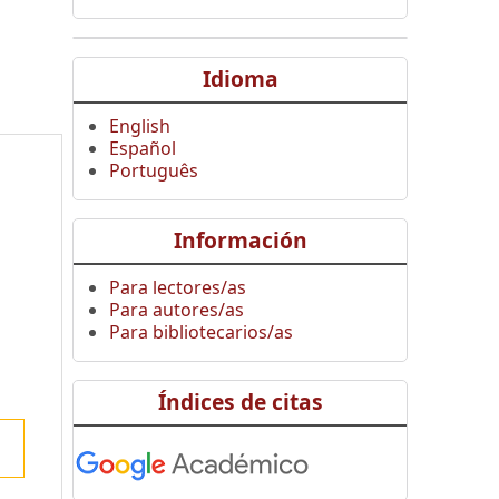
Idioma
English
Español
Português
Información
Para lectores/as
Para autores/as
Para bibliotecarios/as
Índices de citas