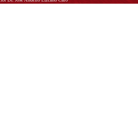
toria@udistrital.edu.co
alle 13 # 31 -75
otá D.C. - República de Colombia
igo Postal:
111611 - 111611537
Atención a usuarios del Centro De Relevo:
57) 6013238314
(+57) 6013239300
ext: 1421 - (+57) 6013238340
Lunes a viernes de 8:00 a.m. a 5:00 p.m.
Atención al ciudadano:
atencion@udistrital.edu.co
Notificaciones judiciales:
ificacionjudicial@udistrital.edu.co
Directorio institucional