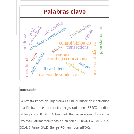
Palabras clave
picosatélite
procimidona
geoestacionaria
clorotalonil
enseñanza audiovisual
hash
cansat
procloraz
control biológico
material didáctico
sonda
transactions
fenhexamida
riego
energía
tecnología educacional
movilidad
exploración
access
fibra sintética
cadena de suministro
Indexación
La revista Redes de Ingeniería es una publicación electrónica
académica se encuentra registrada en EBSCO, índice
bibliográfico REDIB, Actualidad Iberoamericana, Índice de
Revistas Latinoamericanas en ciencias PERIÓDICA, LATINDEX,
DOAJ, Informe GALE, Sherpa:ROmeo, JournalTOCs.