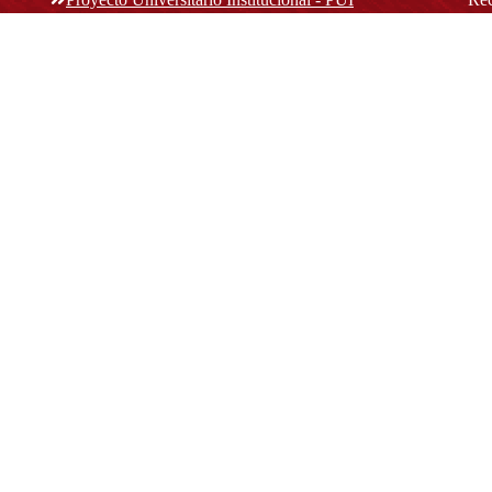
rec
n y
Normatividad académica
C
Bog
Cód
Derechos pecuniarios
ión
Estatuto Estudiantil
(+
Estatuto Docente
Estatuto Académico
not
© Platform & Workflow by:
Open Journal Systems
Designed by
Material Theme