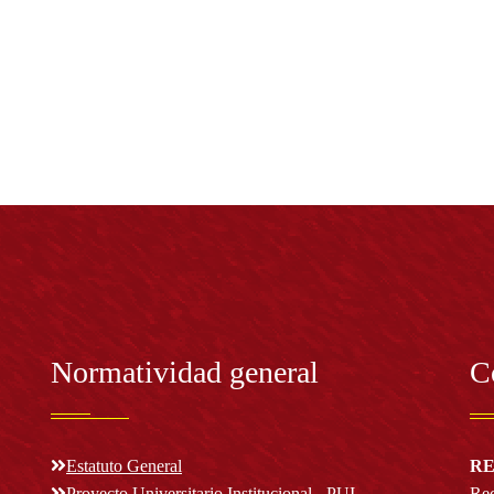
Normatividad general
C
Estatuto General
RE
Proyecto Universitario Institucional - PUI
Rec