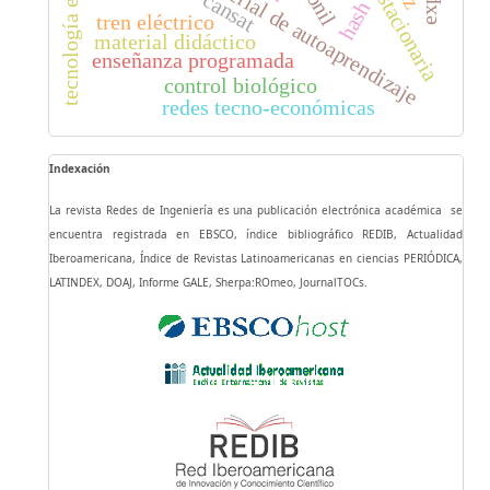
tecnología educacional
geoestacionaria
material de autoaprendizaje
cansat
hash
tren eléctrico
material didáctico
enseñanza programada
control biológico
redes tecno-económicas
Indexación
La revista Redes de Ingeniería es una publicación electrónica académica se
encuentra registrada en EBSCO, índice bibliográfico REDIB, Actualidad
Iberoamericana, Índice de Revistas Latinoamericanas en ciencias PERIÓDICA,
LATINDEX, DOAJ, Informe GALE, Sherpa:ROmeo, JournalTOCs.