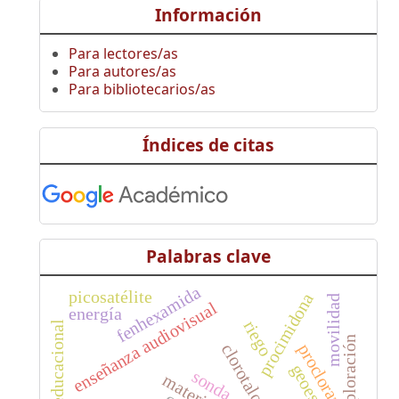
Información
Para lectores/as
Para autores/as
Para bibliotecarios/as
Índices de citas
Palabras clave
fenhexamida
picosatélite
procimidona
movilidad
enseñanza audiovisual
energía
riego
exploración
clorotalonil
procloraz
sonda