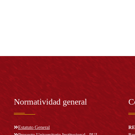
Normatividad general
C
Estatuto General
RE
Proyecto Universitario Institucional - PUI
Rec