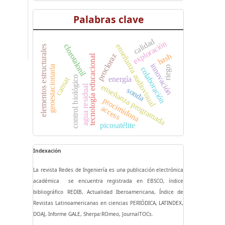
Palabras clave
calidad
exploración
enseñanza audiovisual
clorotalonil
elementos estructurales
hash
procloraz
tecnología educacional
innovación
geoestacionaria
riego
colaboración
control biológico
energía
cansat
enseñanza programada
agua residual
sonda
procimidona
access
picosatélite
Indexación
La revista Redes de Ingeniería es una publicación electrónica
académica se encuentra registrada en EBSCO, índice
bibliográfico REDIB, Actualidad Iberoamericana, Índice de
Revistas Latinoamericanas en ciencias PERIÓDICA, LATINDEX,
DOAJ, Informe GALE, Sherpa:ROmeo, JournalTOCs.