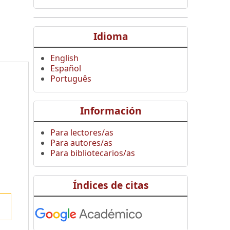
Idioma
English
Español
Português
Información
Para lectores/as
Para autores/as
Para bibliotecarios/as
Índices de citas