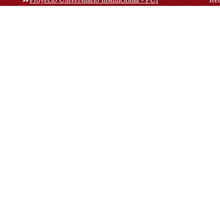
rec
n y
Normatividad académica
C
Bog
Cód
Derechos pecuniarios
ión
Estatuto Estudiantil
(+
Estatuto Docente
Estatuto Académico
not
© Platform & Workflow by:
Open Journal Systems
Designed by
Material Theme