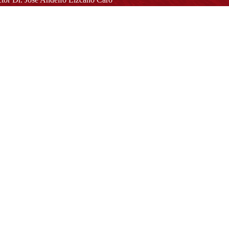
toria@udistrital.edu.co
alle 13 # 31 -75
otá D.C. - República de Colombia
igo Postal:
111611 - 111611537
Atención a usuarios del Centro De Relevo:
57) 6013238314
(+57) 6013239300
ext: 1421 - (+57) 6013238340
Lunes a viernes de 8:00 a.m. a 5:00 p.m.
Atención al ciudadano:
atencion@udistrital.edu.co
Notificaciones judiciales:
ificacionjudicial@udistrital.edu.co
Directorio institucional