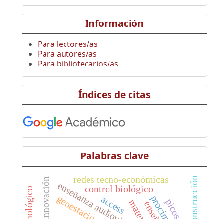
Información
Para lectores/as
Para autores/as
Para bibliotecarios/as
Índices de citas
Palabras clave
redes tecno-económicas
construcción
innovación
enseñanza audiovisual
control biológico
geoestacionaria
procimidona
access