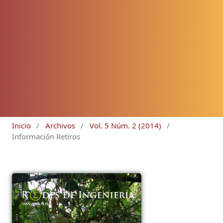
Inicio
/
Archivos
/
Vol. 5 Núm. 2 (2014)
/
Información Retiros