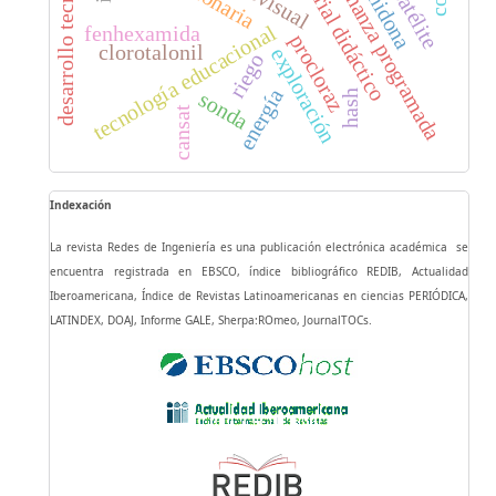
desarrollo tecnológico
picosatélite
material didáctico
enseñanza programada
tecnología educacional
fenhexamida
procloraz
clorotalonil
exploración
riego
energía
sonda
hash
cansat
Indexación
La revista Redes de Ingeniería es una publicación electrónica académica se
encuentra registrada en EBSCO, índice bibliográfico REDIB, Actualidad
Iberoamericana, Índice de Revistas Latinoamericanas en ciencias PERIÓDICA,
LATINDEX, DOAJ, Informe GALE, Sherpa:ROmeo, JournalTOCs.