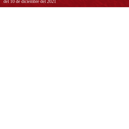
del 10 de diciembre del 2021
Redes sociales
Normatividad general
Estatuto General
Proyecto Universitario Institucional - PUI
Normatividad académica