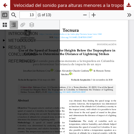
Velocidad del sonido para alturas menores a la troposfera en Colombia para determinar la distancia de impacto de un rayo