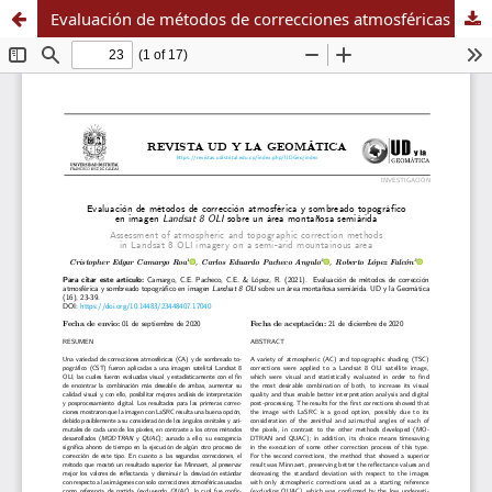
Evaluación de métodos de correcciones atmosféricas y sombreado topográfico en imagen Landsat 8 OLI sobre un área montañosa semiárida