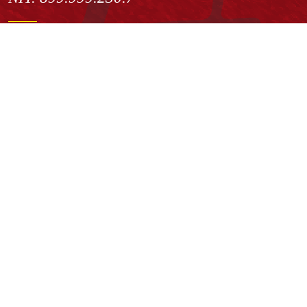
Institución de Educación Superior sujeta a inspección y vigilancia
por el Ministerio de Educación Nacional
Acuerdo de creación N° 10 de 1948 del Concejo de Bogotá
Acreditación Institucional de Alta Calidad - Resolución N° 023653
del 10 de diciembre del 2021
Redes sociales
Normatividad general