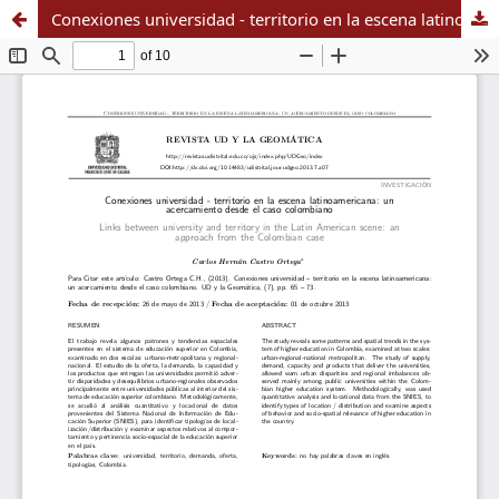
Conexiones universidad - territorio en la escena latinoamericana: un acercamiento desde el caso colombiano