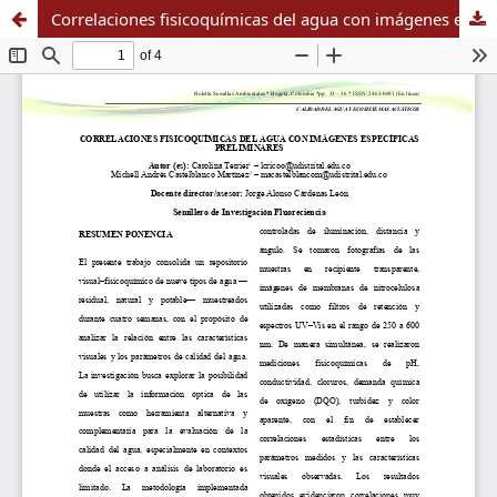
Correlaciones fisicoquímicas del agua con imágenes específicas preliminares