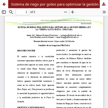
Sistema de riego por goteo para optimizar la gestión hídrica en la vereda Santa Elena - Granada