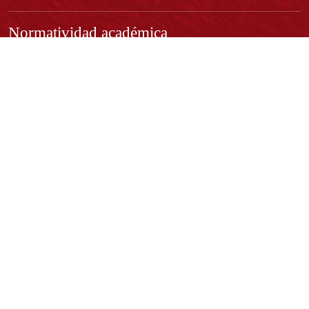
Normatividad académica
Derechos pecuniarios
Estatuto Estudiantil
Estatuto Docente
Estatuto Académico
Contáctenos
REPRESENTANTE LEGAL:
Rector Dr. José Andelfo Lizcano Caro
rectoria@udistrital.edu.co
Calle 13 # 31 -75