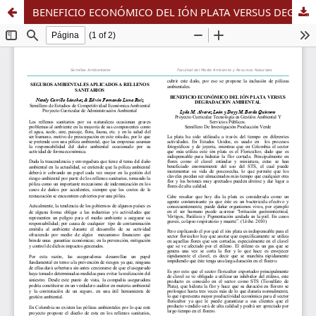
BENEFICIO ECONÓMICO DEL IÓN PLATA VERSUS DEGRADACIÓN AMBIENTAL