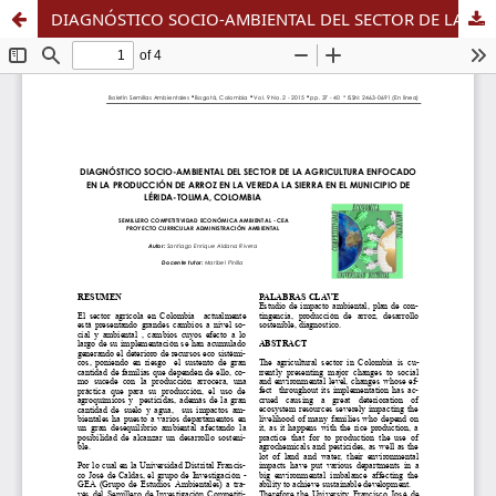
DIAGNÓSTICO SOCIO-AMBIENTAL DEL SECTOR DE LA AGRICULTURA ENFOCADO EN LA PRODUCCIÓN DE ARROZ EN LA VEREDA LA SIERRA EN EL MUNICIPIO DE LÉRIDA-TOLIMA, COLOMBIA