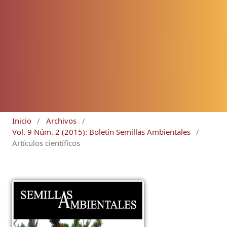
Inicio
/
Archivos
/
Vol. 9 Núm. 2 (2015): Boletín Semillas Ambientales
/
Artículos científicos