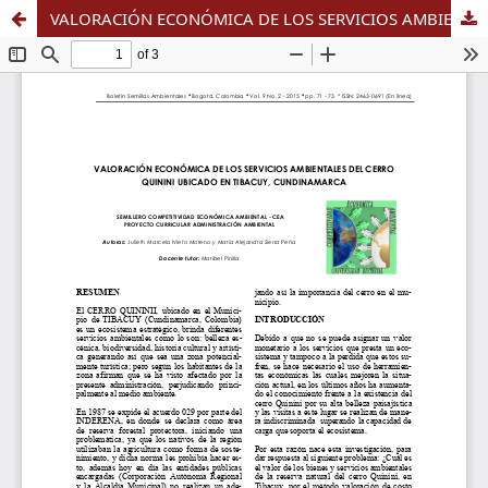
VALORACIÓN ECONÓMICA DE LOS SERVICIOS AMBIENTALES DEL CERRO QUININI UBICADO EN TIBACUY, CUNDINAMARCA