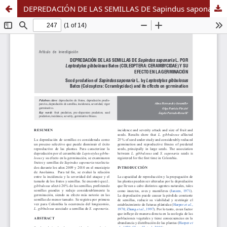
DEPREDACIÓN DE LAS SEMILLAS DE Sapindus saponaria L. POR Leptostylus gibbulosus Bates (COLEOPTERA: CERAMBYCIDAE) Y SU EFECTO EN LA GERMINACIÓN