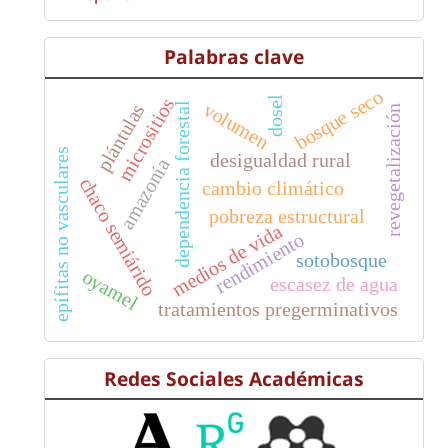
Palabras clave
bosque seco
dosel
micrositios
volumen
dependencia forestal
plántulas
revegetalización
epífitas no vasculares
desigualdad rural
amazonía
chaco semiárido
cambio climático
pobreza estructural
medios de vida
rendimiento
sotobosque
oyamel
escasez de agua
tratamientos pregerminativos
Redes Sociales Académicas