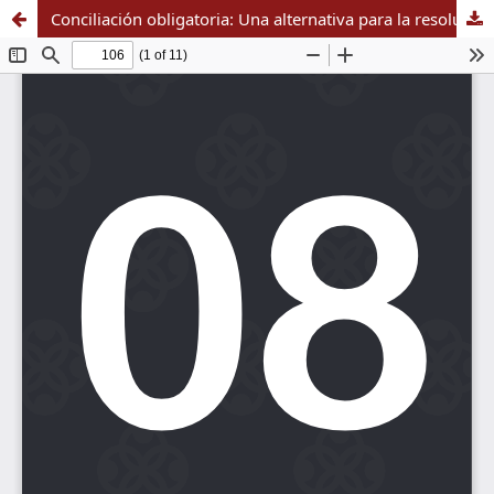
Conciliación obligatoria: Una alternativa para la resolución de conflictos en Colombia