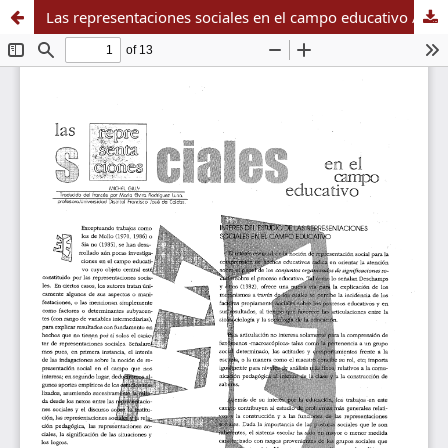
Las representaciones sociales en el campo educativo / Michel Gilly