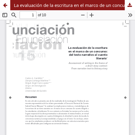
La evaluación de la escritura en el marco de un concurso: del texto narrativo al cuento literario