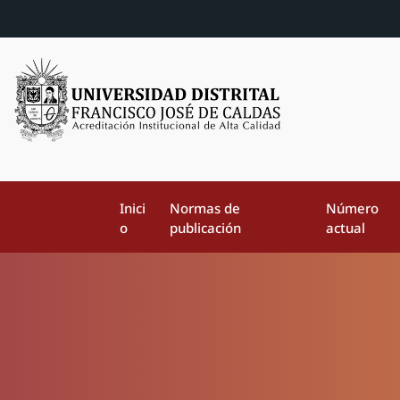
Inici
Normas de
Número
o
publicación
actual