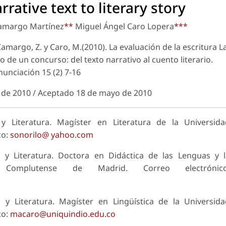
rative text to literary story
amargo Martínez
**
Miguel Ángel Caro Lopera
***
,Camargo, Z. y Caro, M.(2010). La evaluación de la escritura L
o de un concurso: del texto narrativo al cuento literario.
nunciación
15 (2) 7-16
l de 2010 / Aceptado 18 de mayo de 2010
 Literatura. Magíster en Literatura de la Universida
co:
sonorilo@ yahoo.com
y Literatura. Doctora en Didáctica de las Lenguas y l
 Complutense de Madrid. Correo electrónico
y Literatura. Magíster en Lingüística de la Universid
co:
macaro@uniquindio.edu.co