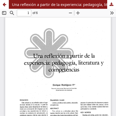
Una reflexión a partir de la experiencia: pedagogía, literatura y competencias