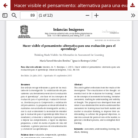
Hacer visible el pensamiento: alternativa para una evaluación para el aprendizaje