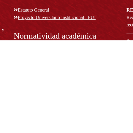
Estatuto General
RE
Proyecto Universitario Institucional - PUI
Rec
rec
n y
Normatividad académica
C
Bog
Cód
Derechos pecuniarios
ión
Estatuto Estudiantil
(+
Estatuto Docente
Estatuto Académico
not
© Platform & Workflow by:
Open Journal Systems