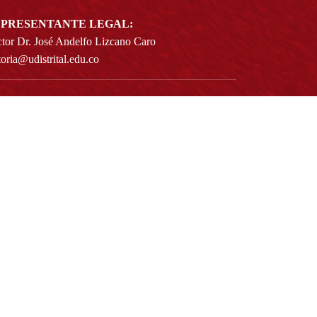
PRESENTANTE LEGAL:
tor Dr. José Andelfo Lizcano Caro
toria@udistrital.edu.co
alle 13 # 31 -75
otá D.C. - República de Colombia
igo Postal:
111611 - 111611537
Atención a usuarios del Centro De Relevo:
57) 6013238314
(+57) 6013239300
ext: 1421 - (+57) 6013238340
Lunes a viernes de 8:00 a.m. a 5:00 p.m.
Atención al ciudadano:
atencion@udistrital.edu.co
Notificaciones judiciales:
ificacionjudicial@udistrital.edu.co
Directorio institucional