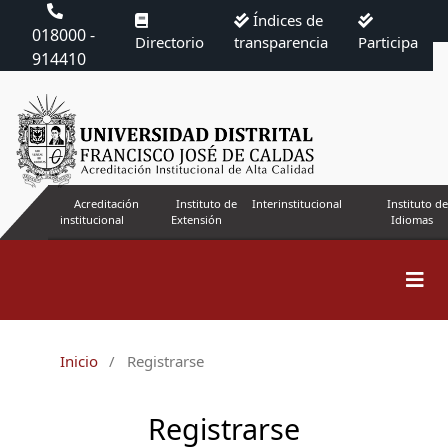
Índices de
018000 -
Directorio
transparencia
Participa
914410
Acreditación
Instituto de
Interinstitucional
Instituto de
institucional
Extensión
Idiomas
Inicio
/
Registrarse
Registrarse