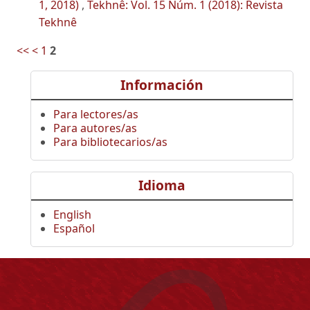
1, 2018)
,
Tekhnê: Vol. 15 Núm. 1 (2018): Revista
Tekhnê
<<
<
1
2
Información
Para lectores/as
Para autores/as
Para bibliotecarios/as
Idioma
English
Español