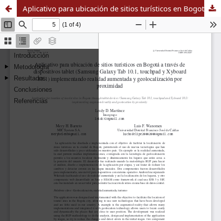
Aplicativo para ubicación de sitios turísticos en Bogotá a través de dispositivos tablet (Samsung Galaxy Tab 10.1, touchpad y Xyboard 10.1) implementando realidad aumentada y geolocalización por proximidad