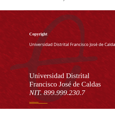
Copyright
Universidad Distrital Francisco José de Cald
Información
Universidad Distrital
Francisco José de Caldas
NIT. 899.999.230.7
Institución de Educación Superior sujeta a inspecció