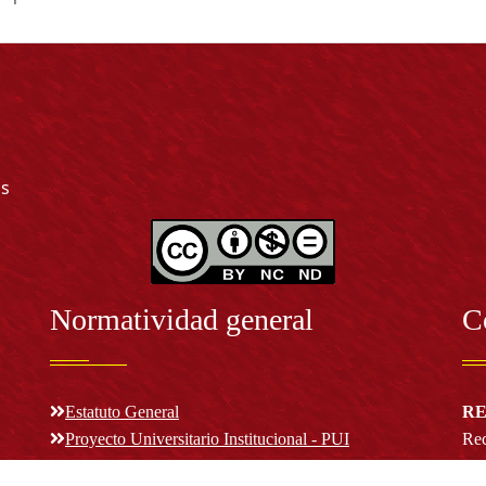
as
Normatividad general
C
Estatuto General
RE
Proyecto Universitario Institucional - PUI
Rec
rec
n y