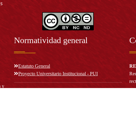
as
Normatividad general
C
Estatuto General
RE
Proyecto Universitario Institucional - PUI
Rec
rec
n y
Normatividad académica
C
Bog
Cód
Derechos pecuniarios
ión
Estatuto Estudiantil
(+
Estatuto Docente