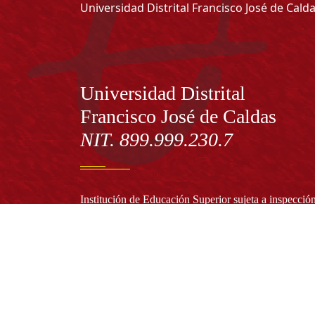
Universidad Distrital Francisco José de Cald
Información
Universidad Distrital
Francisco José de Caldas
NIT. 899.999.230.7
Institución de Educación Superior sujeta a inspecció
vigilancia por el Ministerio de Educación Nacional
Acuerdo de creación N° 10 de 1948 del Concejo de
Bogotá
Acreditación Institucional de Alta Calidad - Resoluc
N° 023653 del 10 de diciembre del 2021