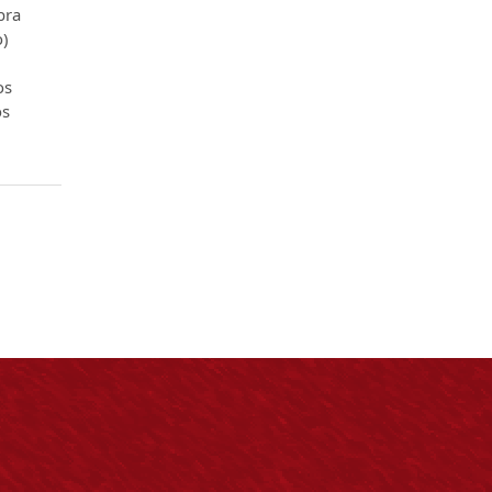
bra
o)
os
os