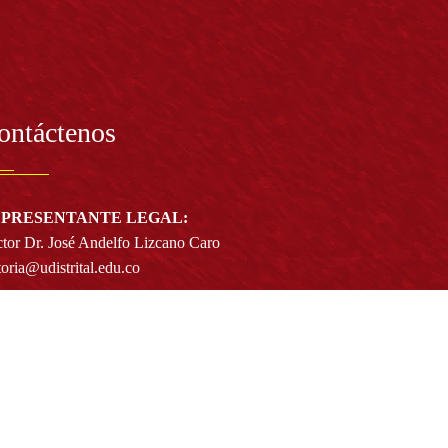
ontáctenos
PRESENTANTE LEGAL:
tor Dr. José Andelfo Lizcano Caro
toria@udistrital.edu.co
alle 13 # 31 -75
otá D.C. - República de Colombia
igo Postal:
111611 - 111611537
Atención a usuarios del Centro De Relevo:
57) 6013238314